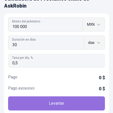
AskRobin
Monto del préstamo
MXN
Duración en días
días
Tasa por día, %
Pago
0
$
Pago excesivo
0
$
Levantar