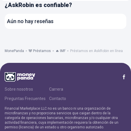
¿AskRobin es confiable?
Aún no hay reseñas
MonePanda
🐼 Préstamos
🔥 IMF
Préstamos en AskRobin en línea
Sobre nosotros
Carrera
Preguntas Frecuentes
Contacto
Financial Marketplace LLC no es un banco ni una organización de
microfinanzas y no proporciona servicios que caigan dentro de la
categoría de operaciones bancarias, microfinanzas y/o cualquier otra
actividad financiera, cuya implementación requiera la obtención de un
permiso (licencia) de un estado u otro organismo autorizado.