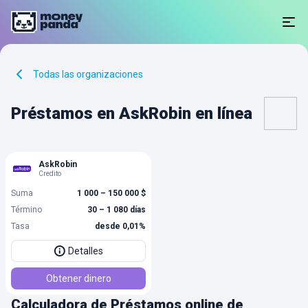
Todas las organizaciones
Préstamos en AskRobin en línea
AskRobin
Credito
Suma
1 000 – 150 000 $
Término
30 – 1 080 días
Tasa
desde 0,01%
Detalles
Obtener dinero
Calculadora de Préstamos online de