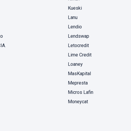
Kueski
Lanu
Lendio
to
Lendswap
IA.
Letocredit
Lime Credit
Loaney
MasKapital
Mepresta
Micros Lafin
Moneycat