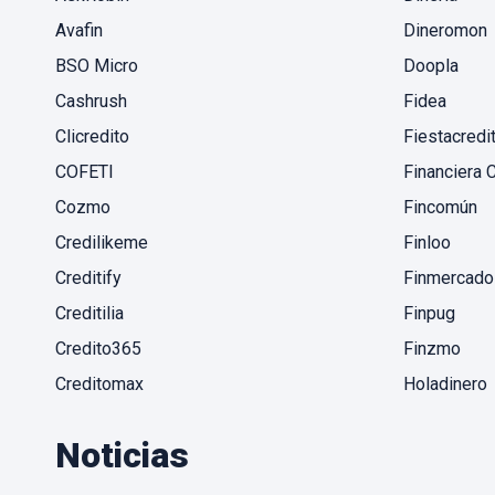
Avafin
Dineromon
BSO Micro
Doopla
Cashrush
Fidea
Clicredito
Fiestacredi
COFETI
Financiera C
Cozmo
Fincomún
Credilikeme
Finloo
Creditify
Finmercado
Creditilia
Finpug
Credito365
Finzmo
Creditomax
Holadinero
Noticias