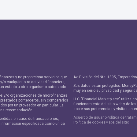
finanzas y no proporciona servicios que
Av. División del Nte. 1895, Emperad
/o cualquier otra actividad financiera,
Sus datos están protegidos. MoneyPa
 un estado u otro organismo autorizado.
muy en serio su privacidad y segurid
os y/o organizaciones de microfinanzas
LLC “Financial Marketplace” utiliza c
 prestados por terceros, sin compararlos
funcionamiento del sitio web y de lo
ados por un proveedor en particular. La
sobre sus preferencias y visitas ante
 una recomendación.
Acuerdo de usuario
Política de trata
érdidas en caso de transacciones,
Política de cookies
Mapa del sitio
a información especificada como única