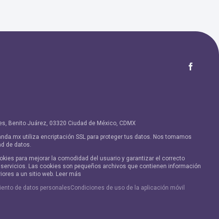
ores, Benito Juárez, 03320 Ciudad de México, CDMX
nda.mx utiliza encriptación SSL para proteger tus datos. Nos tomamos
ad de datos.
ookies para mejorar la comodidad del usuario y garantizar el correcto
s servicios. Las cookies son pequeños archivos que contienen información
riores a un sitio web. Leer más
miento de datos personales
Condiciones de uso de la aplicación móvil