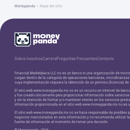
Moneypanda
Mapa del sitio
Sobre nosotros
Carrera
Preguntas Frecuentes
Contacto
Financial Marketplace LLC no es un banco ni una organización de micro
caigan dentro de la categoría de operaciones bancarias, microfinanzas y
cuya implementación requiera la obtención de un permiso (licencia) de
El sitio web www.moneypanda.mx no es un recurso en Internet de banc
y fue creado únicamente para proporcionar información sobre servicios
y sin la intención de formar y/o mantener interés en los servicios prest
información proporcionada en el sitio web www.moneypanda.mx no es
El sitio web www.moneypanda.mx no se hace responsable de posibles p
negocios mencionados en esta información y no recomienda utilizar l
fuente de información al momento de tomar una decisión.