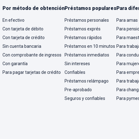
Por método de obtención
Préstamos populares
Para dife
En efectivo
Préstamos personales
Para amas 
Con tarjeta de débito
Préstamos exprés
Para pensi
Con tarjeta de crédito
Préstamos rápidos
Para maest
Sin cuenta bancaria
Préstamos en 10 minutos
Para trabaj
Con comprobante de ingresos
Préstamos inmediatos
Para condu
Con garantía
Sin intereses
Para mujer
Para pagar tarjetas de crédito
Confiables
Para empr
Préstamos relámpago
Para trabaj
Pre-aprobado
Para chang
Seguros y confiables
Para pyme