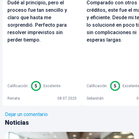
Dudé al principio, pero el
Comparado con otros
proceso fue tan sencillo y
créditos, este fue el m
claro que hasta me
y eficiente. Desde mi t
sorprendió. Perfecto para
lo solucioné en poco t
resolver imprevistos sin
sin complicaciones ni
perder tiempo.
esperas largas.
5
5
Calificación
:
Excelente
Calificación
:
Excelent
Renata
08.07.2025
Sebastián
0
Dejar un comentario
Noticias