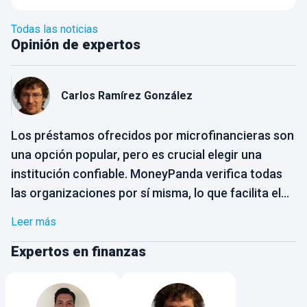
Todas las noticias
Opinión de expertos
Carlos
Ramírez González
Los préstamos ofrecidos por microfinancieras son
una opción popular, pero es crucial elegir una
institución confiable. MoneyPanda verifica todas
las organizaciones por sí misma, lo que facilita el
proceso de selección para el usuario. Solo
Leer más
necesitas elegir la opción que mejor se adapte a
tus necesidades, sin preocuparte por la
Expertos en finanzas
confiabilidad de la empresa. Busca opciones con
pagos flexibles que se ajusten a tu capacidad.