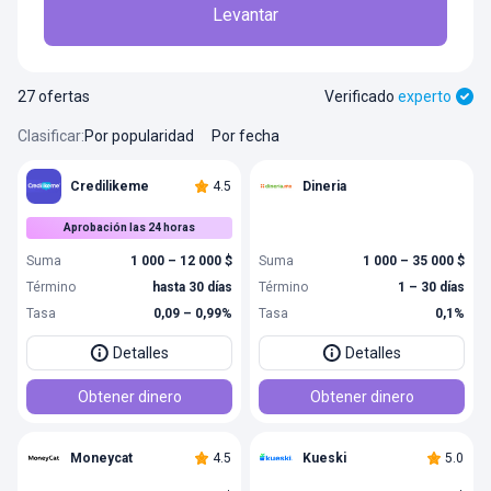
Levantar
27 ofertas
Verificado
experto
Clasificar
:
Por popularidad
Por fecha
Credilikeme
4.5
Dineria
Aprobación las 24 horas
Suma
1 000 – 12 000 $
Suma
1 000 – 35 000 $
Término
hasta 30 días
Término
1 – 30 días
Tasa
0,09 – 0,99%
Tasa
0,1%
Detalles
Detalles
Obtener dinero
Obtener dinero
Moneycat
4.5
Kueski
5.0