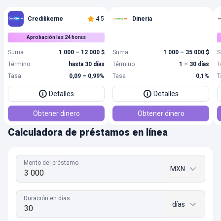
Credilikeme
4.5
Dineria
Aprobación las 24 horas
Suma
1 000 – 12 000 $
Suma
1 000 – 35 000 $
S
Término
hasta 30 días
Término
1 – 30 días
T
Tasa
0,09 – 0,99%
Tasa
0,1%
T
Detalles
Detalles
Obtener dinero
Obtener dinero
Calculadora de préstamos en línea
Monto del préstamo
MXN
Duración en días
días