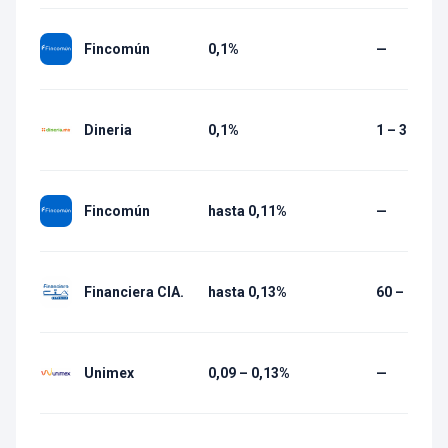
Fincomún
0,1%
—
Dineria
0,1%
1 – 30 días
Fincomún
hasta 0,11%
—
Financiera CIA.
hasta 0,13%
60 – 1 080 
Unimex
0,09 – 0,13%
—