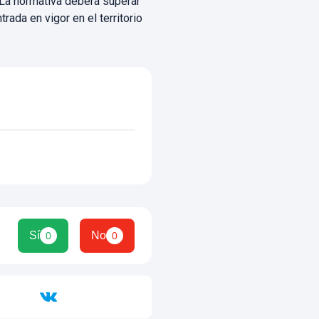
. La normativa deberá superar
rada en vigor en el territorio
Sí
No
0
0