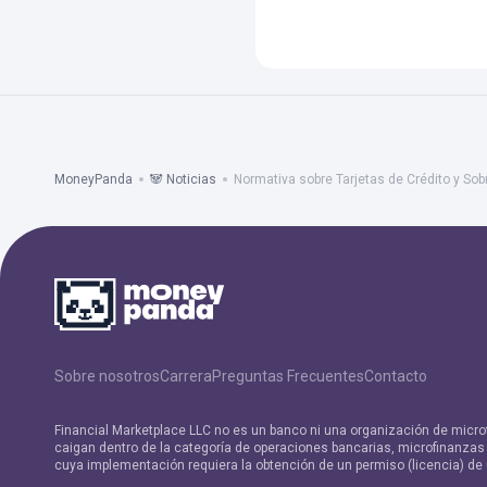
MoneyPanda
🐼 Noticias
Normativa sobre Tarjetas de Crédito y S
Sobre nosotros
Carrera
Preguntas Frecuentes
Contacto
Financial Marketplace LLC no es un banco ni una organización de micro
caigan dentro de la categoría de operaciones bancarias, microfinanzas y
cuya implementación requiera la obtención de un permiso (licencia) de