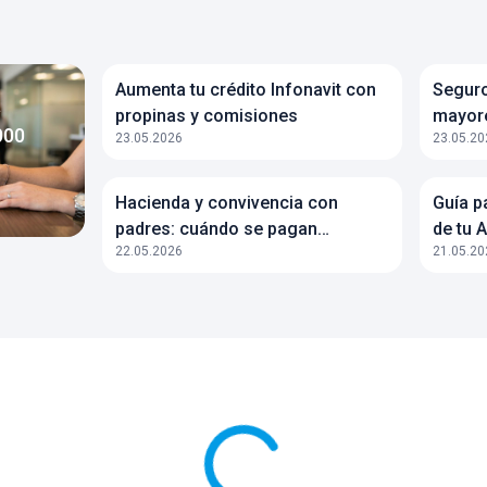
Aumenta tu crédito Infonavit con
Seguro
a
propinas y comisiones
mayore
000
23.05.2026
23.05.20
Hacienda y convivencia con
Guía p
padres: cuándo se pagan
de tu 
22.05.2026
21.05.20
impuestos