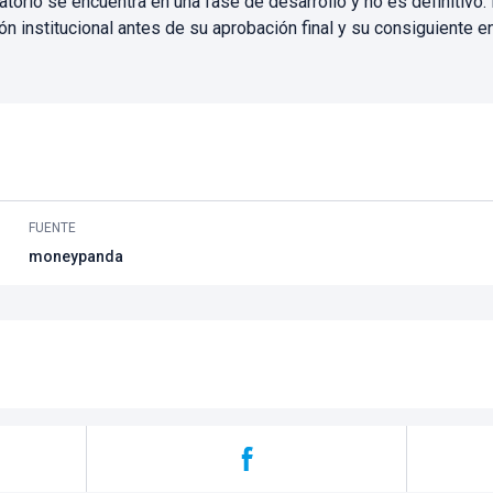
torio se encuentra en una fase de desarrollo y no es definitivo
n institucional antes de su aprobación final y su consiguiente ent
FUENTE
moneypanda