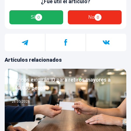
¿Fue útil el artículo?
Sí
No
0
0
Artículos relacionados
Bancos exigirán ID para retiros mayores a
140,000 pesos
26.05.2026