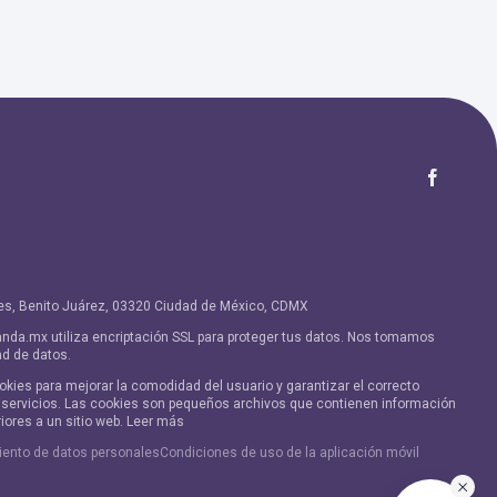
ores, Benito Juárez, 03320 Ciudad de México, CDMX
nda.mx utiliza encriptación SSL para proteger tus datos. Nos tomamos
ad de datos.
ookies para mejorar la comodidad del usuario y garantizar el correcto
s servicios. Las cookies son pequeños archivos que contienen información
riores a un sitio web. Leer más
miento de datos personales
Condiciones de uso de la aplicación móvil