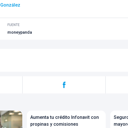
 González
FUENTE
moneypanda
Aumenta tu crédito Infonavit con
Seguro
a
propinas y comisiones
mayore