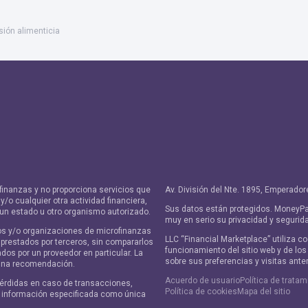
ión alimenticia
finanzas y no proporciona servicios que
Av. División del Nte. 1895, Emperad
/o cualquier otra actividad financiera,
Sus datos están protegidos. MoneyPa
 un estado u otro organismo autorizado.
muy en serio su privacidad y segurid
os y/o organizaciones de microfinanzas
LLC “Financial Marketplace” utiliza c
 prestados por terceros, sin compararlos
funcionamiento del sitio web y de lo
ados por un proveedor en particular. La
sobre sus preferencias y visitas ante
 una recomendación.
Acuerdo de usuario
Política de trata
érdidas en caso de transacciones,
Política de cookies
Mapa del sitio
a información especificada como única