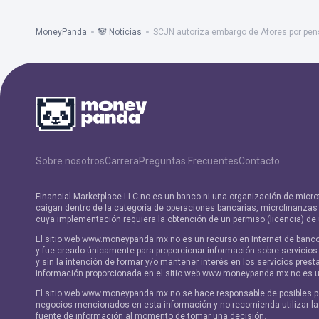
MoneyPanda
🐼 Noticias
SCJN autoriza embargo de Afores por pens
Sobre nosotros
Carrera
Preguntas Frecuentes
Contacto
Financial Marketplace LLC no es un banco ni una organización de micro
caigan dentro de la categoría de operaciones bancarias, microfinanzas y
cuya implementación requiera la obtención de un permiso (licencia) de
El sitio web www.moneypanda.mx no es un recurso en Internet de banc
y fue creado únicamente para proporcionar información sobre servicios
y sin la intención de formar y/o mantener interés en los servicios prest
información proporcionada en el sitio web www.moneypanda.mx no es
El sitio web www.moneypanda.mx no se hace responsable de posibles p
negocios mencionados en esta información y no recomienda utilizar l
fuente de información al momento de tomar una decisión.