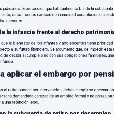
 judiciales, la protección que habitualmente blinda la subcuenta 
lo tanto, estos fondos carecen de inmunidad constitucional cua
 los menores.
de la infancia frente al derecho patrimoni
a que el bienestar de los infantes y adolescentes tiene priorida
ecto a su futuro financiero. Se argumentó que, de impedir esta a
d de decidir si cumple o no con sus obligaciones familiares, una
infancia.
a aplicar el embargo por pensi
s al retiro puedan ser intervenidos, deben cumplirse escenario
 persona demandada carezca de un empleo formal y no posea otr
a una retención legal.
en la subcuenta de retiro por desempleo