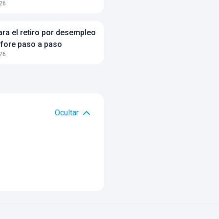
26
ara el retiro por desempleo
Afore paso a paso
26
Ocultar