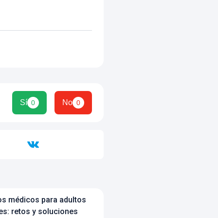
Sí
No
0
0
s médicos para adultos
s: retos y soluciones