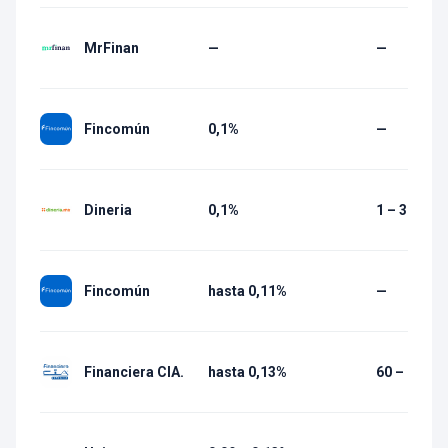
MrFinan
—
—
Fincomún
0,1%
—
Dineria
0,1%
1 – 30 días
Fincomún
hasta 0,11%
—
Financiera CIA.
hasta 0,13%
60 – 1 080 