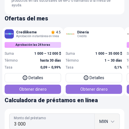
productos en las sucursales de MFO o llamando a la mesa de
ayuda.
Ofertas del mes
Credilikeme
4.5
Dineria
Aprobación instantánea en línea
Credito
Aprobación las 24 horas
Suma
1 000 – 12 000 $
Suma
1 000 – 35 000 $
S
Término
hasta 30 días
Término
1 – 30 días
T
Tasa
0,09 – 0,99%
Tasa
0,1%
T
Detalles
Detalles
Obtener dinero
Obtener dinero
Calculadora de préstamos en línea
Monto del préstamo
MXN