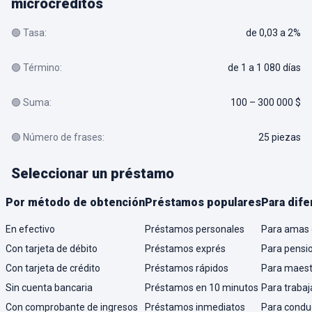
microcréditos
🟢 Tasa:
de 0,03 a 2%
🟢 Término:
de 1 a 1 080 días
🟢 Suma:
100 – 300 000 $
🟢 Número de frases:
25 piezas
Seleccionar un préstamo
Por método de obtención
Préstamos populares
Para dife
En efectivo
Préstamos personales
Para amas 
Con tarjeta de débito
Préstamos exprés
Para pensi
Con tarjeta de crédito
Préstamos rápidos
Para maest
Sin cuenta bancaria
Préstamos en 10 minutos
Para trabaj
Con comprobante de ingresos
Préstamos inmediatos
Para condu