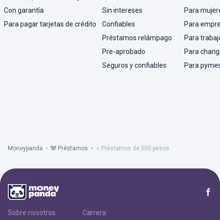
Con garantía
Sin intereses
Para mujer
Para pagar tarjetas de crédito
Confiables
Para empr
Préstamos relámpago
Para trabaj
Pre-aprobado
Para chang
Seguros y confiables
Para pyme
Moneypanda
🐼 Préstamos
⭐ Préstamos de 500 pesos
Sobre nosotros
Carrera