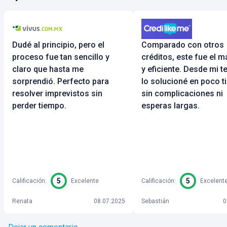
Dudé al principio, pero el
Comparado con otros
proceso fue tan sencillo y
créditos, este fue el m
claro que hasta me
y eficiente. Desde mi t
sorprendió. Perfecto para
lo solucioné en poco t
resolver imprevistos sin
sin complicaciones ni
perder tiempo.
esperas largas.
5
5
Calificación
:
Excelente
Calificación
:
Excelent
Renata
08.07.2025
Sebastián
0