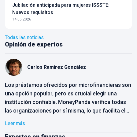
Jubilación anticipada para mujeres ISSSTE:
Nuevos requisitos
14.05.2026
Todas las noticias
Opinión de expertos
Carlos
Ramírez González
Los préstamos ofrecidos por microfinancieras son
una opción popular, pero es crucial elegir una
institución confiable. MoneyPanda verifica todas
las organizaciones por sí misma, lo que facilita el
proceso de selección para el usuario. Solo
Leer más
necesitas elegir la opción que mejor se adapte a
tus necesidades, sin preocuparte por la
Expertos en finanzas