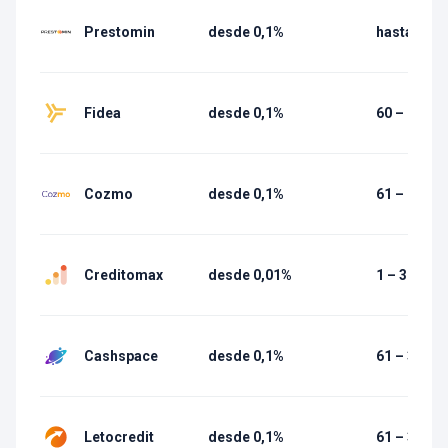
Prestomin
desde 0,1%
hasta 90 d
Fidea
desde 0,1%
60 – 1 080 
Cozmo
desde 0,1%
61 – 91 dí
Creditomax
desde 0,01%
1 – 365 dí
Cashspace
desde 0,1%
61 – 365 d
Letocredit
desde 0,1%
61 – 365 d