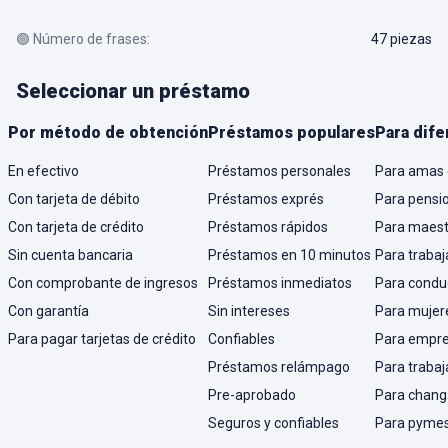
🟢 Número de frases:
47 piezas
Seleccionar un préstamo
Por método de obtención
Préstamos populares
Para dife
En efectivo
Préstamos personales
Para amas 
Con tarjeta de débito
Préstamos exprés
Para pensi
Con tarjeta de crédito
Préstamos rápidos
Para maest
Sin cuenta bancaria
Préstamos en 10 minutos
Para trabaj
Con comprobante de ingresos
Préstamos inmediatos
Para condu
Con garantía
Sin intereses
Para mujer
Para pagar tarjetas de crédito
Confiables
Para empr
Préstamos relámpago
Para trabaj
Pre-aprobado
Para chang
Seguros y confiables
Para pyme