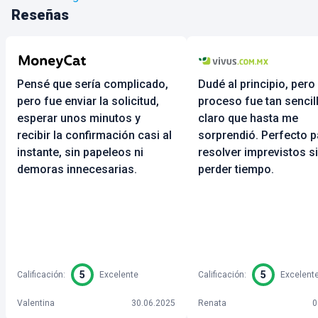
Reseñas
Pensé que sería complicado,
Dudé al principio, pero 
pero fue enviar la solicitud,
proceso fue tan sencil
esperar unos minutos y
claro que hasta me
recibir la confirmación casi al
sorprendió. Perfecto p
instante, sin papeleos ni
resolver imprevistos s
demoras innecesarias.
perder tiempo.
5
5
Calificación
:
Excelente
Calificación
:
Excelent
Valentina
30.06.2025
Renata
0