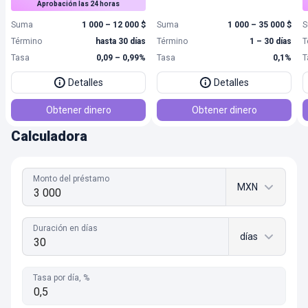
Aprobación las 24 horas
Suma
1 000 – 12 000 $
Suma
1 000 – 35 000 $
S
Término
hasta 30 días
Término
1 – 30 días
T
Tasa
0,09 – 0,99%
Tasa
0,1%
T
Detalles
Detalles
Obtener dinero
Obtener dinero
Calculadora
Monto del préstamo
MXN
Duración en días
días
Tasa por día, %