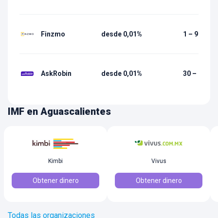
Finzmo
desde 0,01%
1 – 90 días
AskRobin
desde 0,01%
30 – 1 080 
IMF en Aguascalientes
Kimbi
Vivus
Obtener dinero
Obtener dinero
Todas las organizaciones