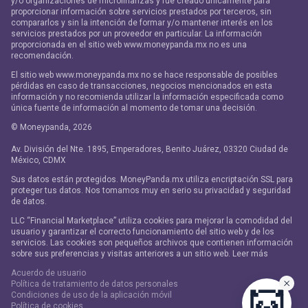
y/o organizaciones de microfinanzas y fue creado únicamente para
proporcionar información sobre servicios prestados por terceros, sin
compararlos y sin la intención de formar y/o mantener interés en los
servicios prestados por un proveedor en particular. La información
proporcionada en el sitio web www.moneypanda.mx no es una
recomendación.
El sitio web www.moneypanda.mx no se hace responsable de posibles
pérdidas en caso de transacciones, negocios mencionados en esta
información y no recomienda utilizar la información especificada como
única fuente de información al momento de tomar una decisión.
© Moneypanda,
2026
Av. División del Nte. 1895, Emperadores, Benito Juárez, 03320 Ciudad de
México, CDMX
Sus datos están protegidos. MoneyPanda.mx utiliza encriptación SSL para
proteger tus datos. Nos tomamos muy en serio su privacidad y seguridad
de datos.
LLC “Financial Marketplace” utiliza cookies para mejorar la comodidad del
usuario y garantizar el correcto funcionamiento del sitio web y de los
servicios. Las cookies son pequeños archivos que contienen información
sobre sus preferencias y visitas anteriores a un sitio web. Leer más
Acuerdo de usuario
Política de tratamiento de datos personales
Condiciones de uso de la aplicación móvil
Política de cookies