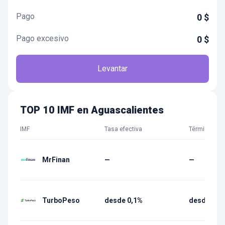
Pago
0
$
Pago excesivo
0
$
Levantar
TOP 10 IMF en Aguascalientes
IMF
Tasa efectiva
Término
MrFinan
—
—
TurboPeso
desde 0,1%
desde 7 dí