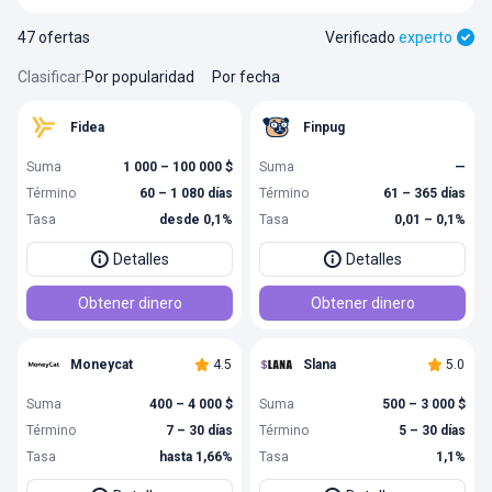
47 ofertas
Verificado
experto
Clasificar
:
Por popularidad
Por fecha
Fidea
Finpug
Suma
1 000 – 100 000 $
Suma
—
Término
60 – 1 080 días
Término
61 – 365 días
Tasa
desde 0,1%
Tasa
0,01 – 0,1%
Detalles
Detalles
Obtener dinero
Obtener dinero
Moneycat
4.5
Slana
5.0
Suma
400 – 4 000 $
Suma
500 – 3 000 $
Término
7 – 30 días
Término
5 – 30 días
Tasa
hasta 1,66%
Tasa
1,1%