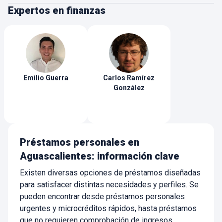
tus necesidades, sin preocuparte por la
Expertos en finanzas
confiabilidad de la empresa. Busca opciones con
pagos flexibles que se ajusten a tu capacidad.
Emilio
Guerra
Carlos
Ramírez
González
Préstamos personales en
Aguascalientes: información clave
Existen diversas opciones de préstamos diseñadas
para satisfacer distintas necesidades y perfiles. Se
pueden encontrar desde préstamos personales
urgentes y microcréditos rápidos, hasta préstamos
que no requieren comprobación de ingresos,