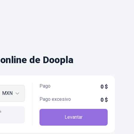
online de Doopla
Pago
0
$
MXN
Pago excesivo
0
$
%
Levantar