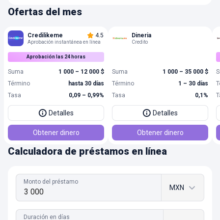
Ofertas del mes
Credilikeme
4.5
Dineria
Aprobación instantánea en línea
Credito
Aprobación las 24 horas
Suma
1 000 – 12 000 $
Suma
1 000 – 35 000 $
S
Término
hasta 30 días
Término
1 – 30 días
T
Tasa
0,09 – 0,99%
Tasa
0,1%
T
Detalles
Detalles
Obtener dinero
Obtener dinero
Calculadora de préstamos en línea
Monto del préstamo
MXN
Duración en días