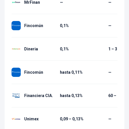
MrFinan
—
—
Fincomún
0,1%
—
Dineria
0,1%
1 – 30 días
Fincomún
hasta 0,11%
—
Financiera CIA.
hasta 0,13%
60 – 1 080 
Unimex
0,09 – 0,13%
—