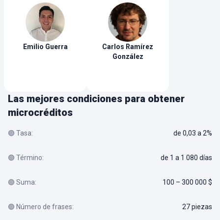
pagos flexibles que se ajusten a tu capacidad.
Emilio
Guerra
Carlos
Ramírez
González
Las mejores condiciones para obtener
microcréditos
🟢 Tasa:
de 0,03 a 2%
🟢 Término:
de 1 a 1 080 días
🟢 Suma:
100 – 300 000 $
🟢 Número de frases:
27 piezas