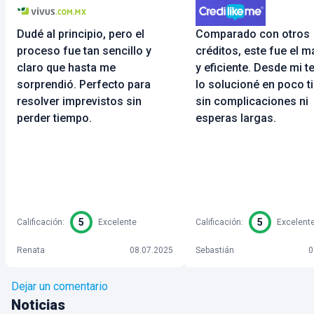
Dudé al principio, pero el
Comparado con otros
proceso fue tan sencillo y
créditos, este fue el m
claro que hasta me
y eficiente. Desde mi t
sorprendió. Perfecto para
lo solucioné en poco t
resolver imprevistos sin
sin complicaciones ni
perder tiempo.
esperas largas.
5
5
Calificación
:
Excelente
Calificación
:
Excelent
Renata
08.07.2025
Sebastián
0
Dejar un comentario
Noticias