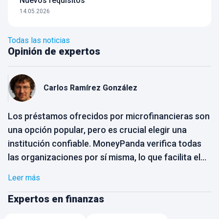
Nuevos requisitos
14.05.2026
Todas las noticias
Opinión de expertos
Carlos
Ramírez González
Los préstamos ofrecidos por microfinancieras son
una opción popular, pero es crucial elegir una
institución confiable. MoneyPanda verifica todas
las organizaciones por sí misma, lo que facilita el
proceso de selección para el usuario. Solo
Leer más
necesitas elegir la opción que mejor se adapte a
tus necesidades, sin preocuparte por la
Expertos en finanzas
confiabilidad de la empresa. Busca opciones con