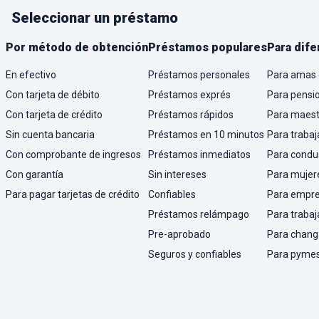
Seleccionar un préstamo
Por método de obtención
Préstamos populares
Para dife
En efectivo
Préstamos personales
Para amas 
Con tarjeta de débito
Préstamos exprés
Para pensi
Con tarjeta de crédito
Préstamos rápidos
Para maest
Sin cuenta bancaria
Préstamos en 10 minutos
Para trabaj
Con comprobante de ingresos
Préstamos inmediatos
Para condu
Con garantía
Sin intereses
Para mujer
Para pagar tarjetas de crédito
Confiables
Para empr
Préstamos relámpago
Para trabaj
Pre-aprobado
Para chang
Seguros y confiables
Para pyme