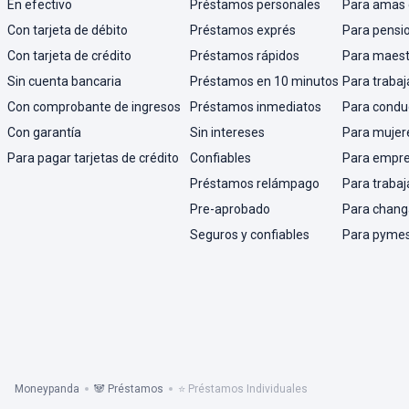
En efectivo
Préstamos personales
Para amas 
Con tarjeta de débito
Préstamos exprés
Para pensi
Con tarjeta de crédito
Préstamos rápidos
Para maest
Sin cuenta bancaria
Préstamos en 10 minutos
Para trabaj
Con comprobante de ingresos
Préstamos inmediatos
Para condu
Con garantía
Sin intereses
Para mujer
Para pagar tarjetas de crédito
Confiables
Para empr
Préstamos relámpago
Para trabaj
Pre-aprobado
Para chang
Seguros y confiables
Para pyme
Moneypanda
🐼 Préstamos
⭐ Préstamos Individuales