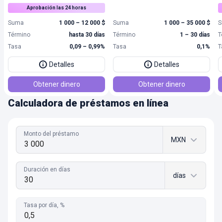
Aprobación las 24 horas
Suma
1 000 – 12 000 $
Suma
1 000 – 35 000 $
S
Término
hasta 30 días
Término
1 – 30 días
T
Tasa
0,09 – 0,99%
Tasa
0,1%
T
Detalles
Detalles
Obtener dinero
Obtener dinero
Calculadora de préstamos en línea
Monto del préstamo
MXN
Duración en días
días
Tasa por día, %