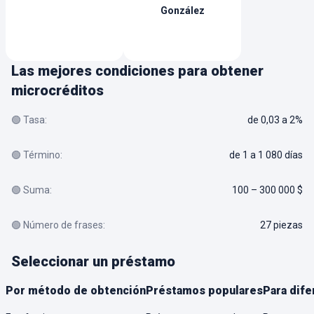
González
Las mejores condiciones para obtener
microcréditos
🟢 Tasa:
de 0,03 a 2%
🟢 Término:
de 1 a 1 080 días
🟢 Suma:
100 – 300 000 $
🟢 Número de frases:
27 piezas
Seleccionar un préstamo
Por método de obtención
Préstamos populares
Para dife