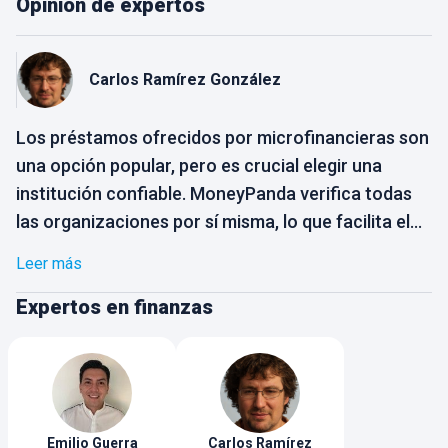
Opinión de expertos
Carlos
Ramírez González
Los préstamos ofrecidos por microfinancieras son
una opción popular, pero es crucial elegir una
institución confiable. MoneyPanda verifica todas
las organizaciones por sí misma, lo que facilita el
proceso de selección para el usuario. Solo
Leer más
necesitas elegir la opción que mejor se adapte a
tus necesidades, sin preocuparte por la
Expertos en finanzas
confiabilidad de la empresa. Busca opciones con
pagos flexibles que se ajusten a tu capacidad.
Emilio
Guerra
Carlos
Ramírez