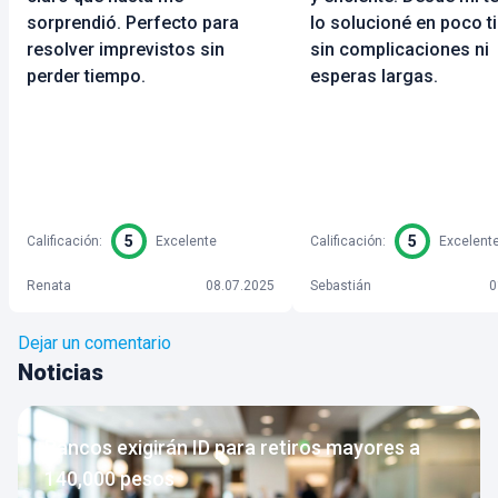
sorprendió. Perfecto para
lo solucioné en poco t
resolver imprevistos sin
sin complicaciones ni
perder tiempo.
esperas largas.
5
5
Calificación
:
Excelente
Calificación
:
Excelent
Renata
08.07.2025
Sebastián
0
Dejar un comentario
Noticias
Bancos exigirán ID para retiros mayores a
140,000 pesos