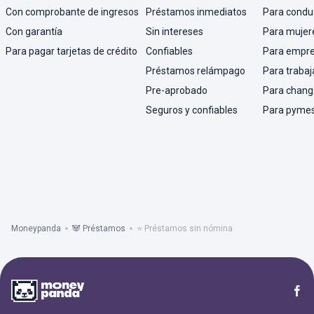
Con comprobante de ingresos
Préstamos inmediatos
Para condu
Con garantía
Sin intereses
Para mujer
Para pagar tarjetas de crédito
Confiables
Para empr
Préstamos relámpago
Para trabaj
Pre-aprobado
Para chang
Seguros y confiables
Para pyme
Moneypanda
🐼 Préstamos
⭐ Préstamos sin nómina