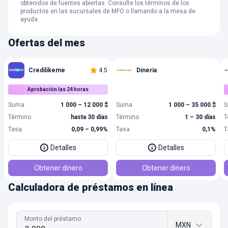
obtenidos de fuentes abiertas. Consulte los términos de los
productos en las sucursales de MFO o llamando a la mesa de
ayuda.
Ofertas del mes
Credilikeme
4.5
Dineria
Aprobación las 24 horas
Suma
1 000 – 12 000 $
Suma
1 000 – 35 000 $
S
Término
hasta 30 días
Término
1 – 30 días
T
Tasa
0,09 – 0,99%
Tasa
0,1%
T
Detalles
Detalles
Obtener dinero
Obtener dinero
Calculadora de préstamos en línea
Monto del préstamo
MXN