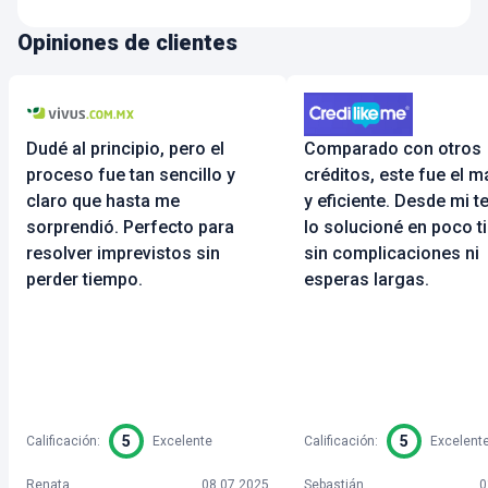
Opiniones de clientes
Dudé al principio, pero el
Comparado con otros
proceso fue tan sencillo y
créditos, este fue el m
claro que hasta me
y eficiente. Desde mi t
sorprendió. Perfecto para
lo solucioné en poco t
resolver imprevistos sin
sin complicaciones ni
perder tiempo.
esperas largas.
5
5
Calificación
:
Excelente
Calificación
:
Excelent
Renata
08.07.2025
Sebastián
0