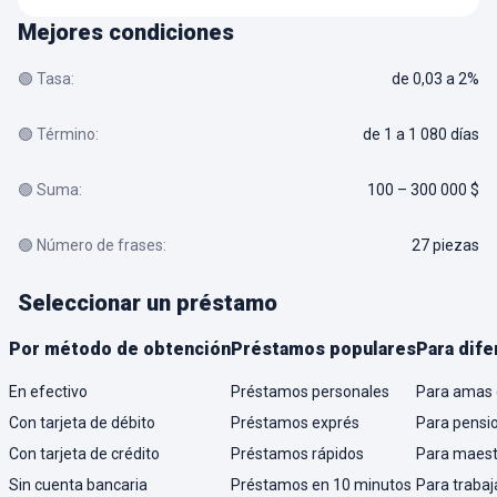
Mejores condiciones
🟢 Tasa:
de 0,03 a 2%
🟢 Término:
de 1 a 1 080 días
🟢 Suma:
100 – 300 000 $
🟢 Número de frases:
27 piezas
Seleccionar un préstamo
Por método de obtención
Préstamos populares
Para dife
En efectivo
Préstamos personales
Para amas 
Con tarjeta de débito
Préstamos exprés
Para pensi
Con tarjeta de crédito
Préstamos rápidos
Para maest
Sin cuenta bancaria
Préstamos en 10 minutos
Para trabaj