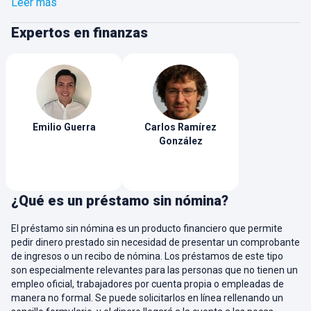
Leer más
necesitas elegir la opción que mejor se adapte a
tus necesidades, sin preocuparte por la
Expertos en finanzas
confiabilidad de la empresa. Busca opciones con
pagos flexibles que se ajusten a tu capacidad.
Emilio
Guerra
Carlos
Ramírez
González
¿Qué es un préstamo sin nómina?
El préstamo sin nómina es un producto financiero que permite
pedir dinero prestado sin necesidad de presentar un comprobante
de ingresos o un recibo de nómina. Los préstamos de este tipo
son especialmente relevantes para las personas que no tienen un
empleo oficial, trabajadores por cuenta propia o empleadas de
manera no formal. Se puede solicitarlos en línea rellenando un