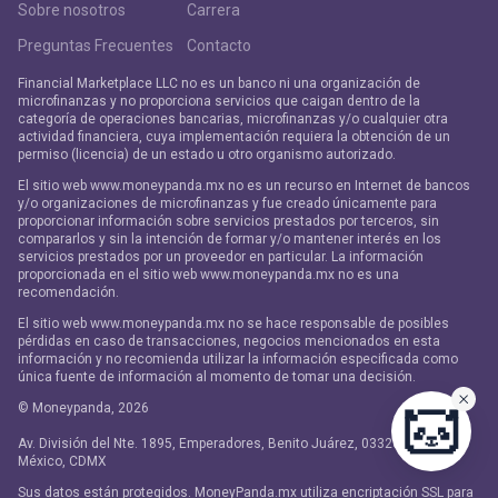
Sobre nosotros
Carrera
Preguntas Frecuentes
Contacto
Financial Marketplace LLC no es un banco ni una organización de
microfinanzas y no proporciona servicios que caigan dentro de la
categoría de operaciones bancarias, microfinanzas y/o cualquier otra
actividad financiera, cuya implementación requiera la obtención de un
permiso (licencia) de un estado u otro organismo autorizado.
El sitio web www.moneypanda.mx no es un recurso en Internet de bancos
y/o organizaciones de microfinanzas y fue creado únicamente para
proporcionar información sobre servicios prestados por terceros, sin
compararlos y sin la intención de formar y/o mantener interés en los
servicios prestados por un proveedor en particular. La información
proporcionada en el sitio web www.moneypanda.mx no es una
recomendación.
El sitio web www.moneypanda.mx no se hace responsable de posibles
pérdidas en caso de transacciones, negocios mencionados en esta
información y no recomienda utilizar la información especificada como
única fuente de información al momento de tomar una decisión.
© Moneypanda,
2026
Av. División del Nte. 1895, Emperadores, Benito Juárez, 03320 Ciudad de
México, CDMX
Sus datos están protegidos. MoneyPanda.mx utiliza encriptación SSL para