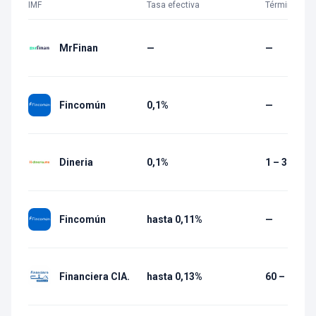
IMF
Tasa efectiva
Término
MrFinan
—
—
Fincomún
0,1%
—
Dineria
0,1%
1 – 30 días
Fincomún
hasta 0,11%
—
Financiera CIA.
hasta 0,13%
60 – 1 080 