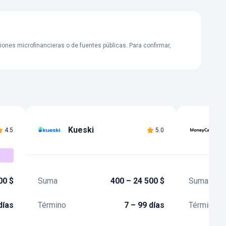
ones microfinancieras o de fuentes públicas. Para confirmar,
Kueski
M
4.5
5.0
00 $
Suma
400 – 24 500 $
Suma
días
Término
7 – 99 días
Término