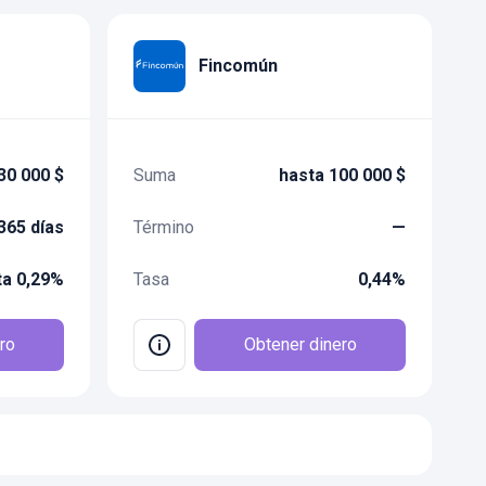
Fincomún
30 000 $
Suma
hasta 100 000 $
365 días
Término
—
ta 0,29%
Tasa
0,44%
ro
Obtener dinero