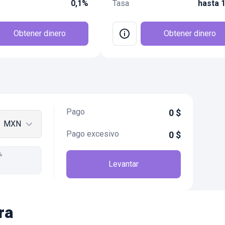
0,1%
Tasa
hasta 
Obtener dinero
Obtener dinero
Pago
0
$
MXN
Pago excesivo
0
$
%
Levantar
ra