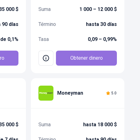
35 000 $
Suma
1 000 – 12 000 $
 90 días
Término
hasta 30 días
de 0,1%
Tasa
0,09 – 0,99%
ro
Obtener dinero
Moneyman
5.0
35 000 $
Suma
hasta 18 000 $
e 7 días
Término
hasta 90 días