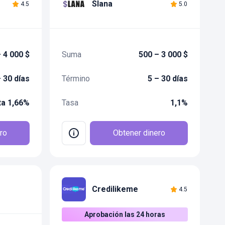
Slana
4.5
5.0
 4 000 $
Suma
500 – 3 000 $
– 30 días
Término
5 – 30 días
ta 1,66%
Tasa
1,1%
ro
Obtener dinero
Credilikeme
4.5
Aprobación las 24 horas