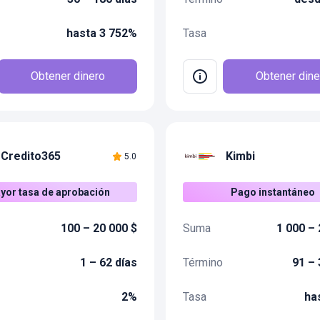
hasta 3 752%
Tasa
Obtener dinero
Obtener dine
Credito365
Kimbi
5.0
yor tasa de aprobación
Pago instantáneo
100 – 20 000 $
Suma
1 000 – 
1 – 62 días
Término
91 – 
2%
Tasa
ha