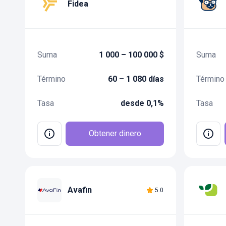
Fidea
Suma
1 000 – 100 000 $
Suma
Término
60 – 1 080 días
Término
Tasa
desde 0,1%
Tasa
Obtener dinero
Avafin
5.0