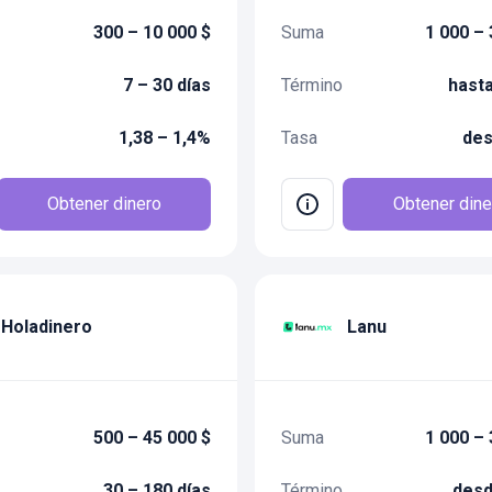
300 – 10 000 $
Suma
1 000 – 
7 – 30 días
Término
hasta
1,38 – 1,4%
Tasa
des
Obtener dinero
Obtener dine
Holadinero
Lanu
500 – 45 000 $
Suma
1 000 – 
30 – 180 días
Término
desd