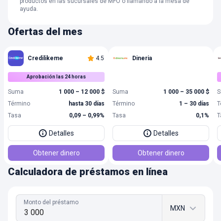
productos en las sucursales de MFO o llamando a la mesa de
ayuda.
Ofertas del mes
Credilikeme
4.5
Dineria
Aprobación las 24 horas
Suma
1 000 – 12 000 $
Suma
1 000 – 35 000 $
S
Término
hasta 30 días
Término
1 – 30 días
T
Tasa
0,09 – 0,99%
Tasa
0,1%
T
Detalles
Detalles
Obtener dinero
Obtener dinero
Calculadora de préstamos en línea
Monto del préstamo
MXN