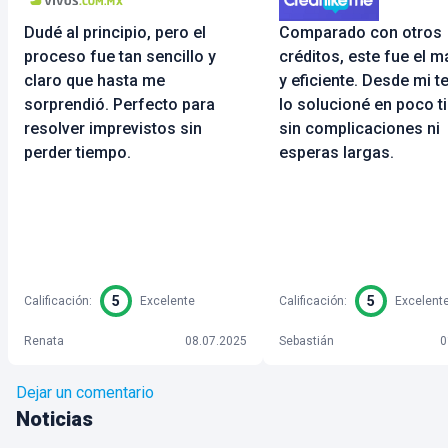
Dudé al principio, pero el
Comparado con otros
proceso fue tan sencillo y
créditos, este fue el m
claro que hasta me
y eficiente. Desde mi t
sorprendió. Perfecto para
lo solucioné en poco t
resolver imprevistos sin
sin complicaciones ni
perder tiempo.
esperas largas.
5
5
Calificación
:
Excelente
Calificación
:
Excelent
Renata
08.07.2025
Sebastián
0
Dejar un comentario
Noticias