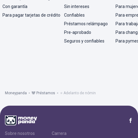
Con garantía
Sin intereses
Para mujer
Para pagar tarjetas de crédito
Confiables
Para empr
Préstamos relámpago
Para trabaj
Pre-aprobado
Para chang
Seguros y confiables
Para pyme
Moneypanda
🐼 Préstamos
⭐ Adelanto de nómin
Sobre nosotros
Carrera