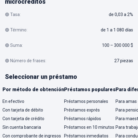
microcréditos
🟢 Tasa:
de 0,03 a 2%
🟢 Término:
de 1 a 1 080 días
🟢 Suma:
100 – 300 000 $
🟢 Número de frases:
27 piezas
Seleccionar un préstamo
Por método de obtención
Préstamos populares
Para dife
En efectivo
Préstamos personales
Para amas 
Con tarjeta de débito
Préstamos exprés
Para pensi
Con tarjeta de crédito
Préstamos rápidos
Para maest
Sin cuenta bancaria
Préstamos en 10 minutos
Para trabaj
Con comprobante de ingresos
Préstamos inmediatos
Para condu