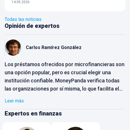
14.05.2026
Todas las noticias
Opinión de expertos
Carlos
Ramírez González
Los préstamos ofrecidos por microfinancieras son
una opción popular, pero es crucial elegir una
institución confiable. MoneyPanda verifica todas
las organizaciones por sí misma, lo que facilita el
proceso de selección para el usuario. Solo
Leer más
necesitas elegir la opción que mejor se adapte a
tus necesidades, sin preocuparte por la
Expertos en finanzas
confiabilidad de la empresa. Busca opciones con
pagos flexibles que se ajusten a tu capacidad.