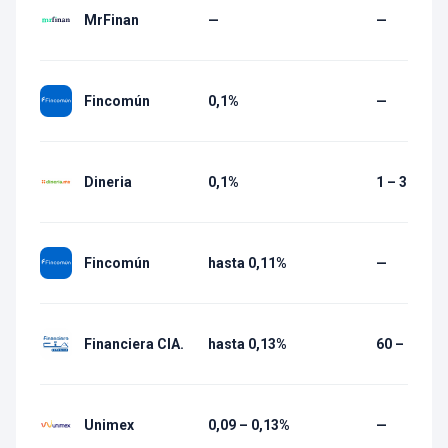
MrFinan
—
—
Fincomún
0,1%
—
Dineria
0,1%
1 – 30 días
Fincomún
hasta 0,11%
—
Financiera CIA.
hasta 0,13%
60 – 1 080 
Unimex
0,09 – 0,13%
—