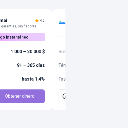
imbi
Kueski
4.5
5.0
n garantías, sin fiadores
Proceso 100% en línea
go instantáneo
1 000 – 20 000 $
Suma
400 – 24 500 $
91 – 365 días
Término
7 – 99 días
hasta 1,4%
Tasa
hasta 1,21%
Obtener dinero
Obtener dinero