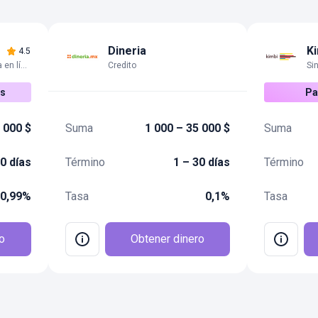
Dineria
K
4.5
Aprobación instantánea en línea
Credito
Si
as
Pa
 000 $
Suma
1 000 – 35 000 $
Suma
0 días
Término
1 – 30 días
Término
 0,99%
Tasa
0,1%
Tasa
o
Obtener dinero