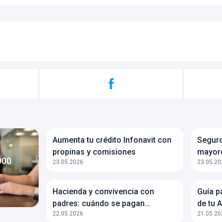
Aumenta tu crédito Infonavit con
Seguro
a
propinas y comisiones
mayore
000
23.05.2026
23.05.20
Hacienda y convivencia con
Guía p
padres: cuándo se pagan
de tu 
22.05.2026
21.05.20
impuestos