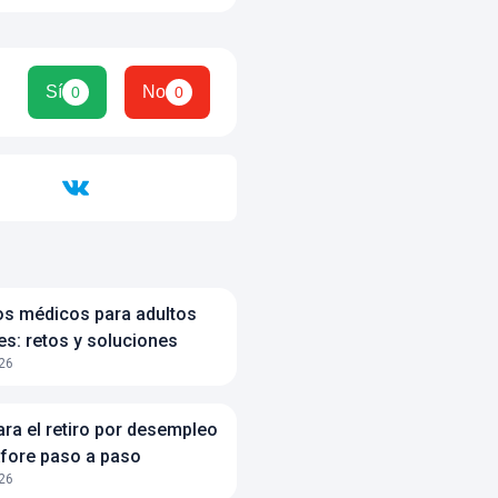
Sí
No
0
0
s médicos para adultos
s: retos y soluciones
26
ara el retiro por desempleo
Afore paso a paso
26