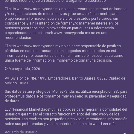
permiso (licencia) de un estado u otro organismo autorizado.
El sitio web www.moneypanda.mx no es un recurso en Internet de bancos
y/o organizaciones de microfinanzas y fue creado únicamente para
proporcionar información sobre servicios prestados por terceros, sin
compararlos y sin la intención de formar y/o mantener interés en los
servicios prestados por un proveedor en particular. La información
proporcionada en el sitio web www.moneypanda.mx no es una
recomendación.
El sitio web www.moneypanda.mx no se hace responsable de posibles
pérdidas en caso de transacciones, negocios mencionados en esta
información y no recomienda utilizar la información especificada como
única fuente de información al momento de tomar una decisión.
© Moneypanda,
2026
Av. División del Nte. 1895, Emperadores, Benito Juárez, 03320 Ciudad de
México, CDMX
Sus datos están protegidos. MoneyPanda.mx utiliza encriptación SSL para
proteger tus datos. Nos tomamos muy en serio su privacidad y seguridad
de datos.
LLC “Financial Marketplace” utiliza cookies para mejorar la comodidad del
usuario y garantizar el correcto funcionamiento del sitio web y de los
servicios. Las cookies son pequeños archivos que contienen información
sobre sus preferencias y visitas anteriores a un sitio web. Leer más
Acuerdo de usuario