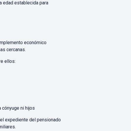
la edad establecida para
n complemento económico
nas cercanas.
e ellos:
cónyuge ni hijos
n el expediente del pensionado
iliares.